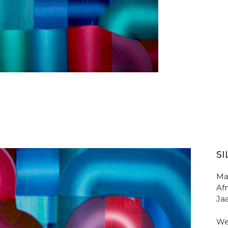
SI
Mat
Af
Jaa
We