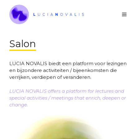
Ga
naar
Men
de
inhoud
Salon
LUCIA NOVALIS biedt een platform voor lezingen
en bijzondere activiteiten / bijeenkomsten die
verrijken, verdiepen of veranderen.
LUCIA NOVALIS offers a platform for lectures and
special activities / meetings that enrich, deepen or
change.