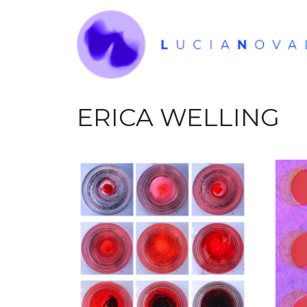
Ga
naar
de
inhoud
ERICA WELLING