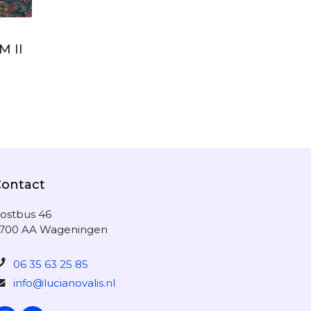
M II
Contact
ostbus 46
700 AA Wageningen
06 35 63 25 85
info@lucianovalis.nl