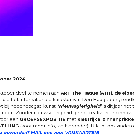
ober 2024
oktober deel te nemen aan
ART The Hague (ATH), de eige
die het internationale karakter van Den Haag toont, rondl
kt bij hedendaagse kunst.
‘Nieuwsgierigheid’
is dit jaar he
ringen. Zonder nieuwsgierigheid geen creativiteit en innovat
 voor een
GROEPSEXPOSITIE
met
kleurrijke, zinnenprik
WELLING
(voor meer info, zie hieronder). U kunt ons vinden
rig geworden? MAIL ons voor VRIJKAARTEN!