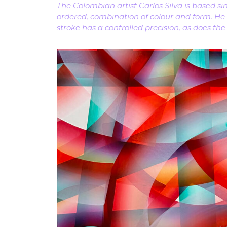
The Colombian artist Carlos Silva is based si
ordered, combination of colour and form. He 
stroke has a controlled precision, as does th