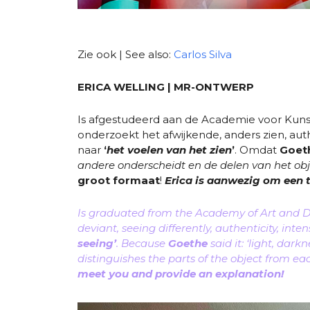
Zie ook | See also:
Carlos Silva
ERICA WELLING | MR-ONTWERP
Is afgestudeerd aan de Academie voor Kunst
onderzoekt het afwijkende, anders zien, auth
naar
‘
het voelen van het zien
’
. Omdat
Goet
andere onderscheidt en de delen van het obj
groot formaat
!
Erica is aanwezig om een t
Is g
raduated from the Academy of Art and Des
deviant, seeing differently, authenticity, int
seeing’
. Because
Goethe
said it: ‘light, dar
distinguishes the parts of the object from ea
meet you and provide an explanation!