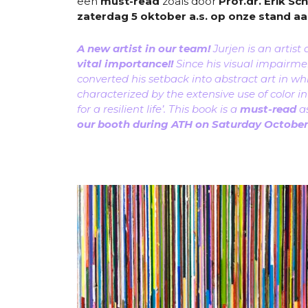
een
must-read
zoals door
Prof.dr. Erik Sc
zaterdag 5 oktober a.s. op onze stand a
A new artist in our team!
Jurjen is an artis
vital importance!!
Since his visual impairmen
converted his setback into abstract art in w
characterized by the extensive use of color in
for a resilient life’. This book is a
must-read
a
our booth during ATH on Saturday October