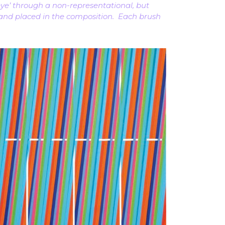
 eye’ through a non-representational, but
 and placed in the composition. Each brush