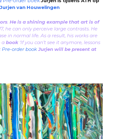
:
Pre-order boek
Jurjen is tijdens ATH op
Jurjen van Houwelingen
ors
.
He is a shining example that art is of
17, he can only perceive large contrasts. He
ase in normal life. As a result, his works are
e a
book
‘If you can’t see it anymore, lessons
:
Pre-order book
Jurjen will be present at