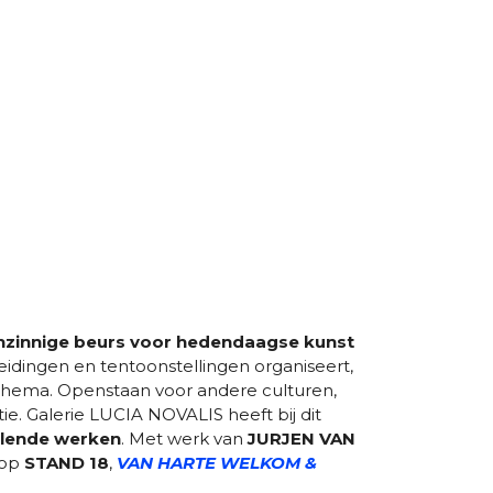
nzinnige beurs voor hedendaagse kunst
eidingen en tentoonstellingen organiseert,
t thema. Openstaan voor andere culturen,
ie. Galerie LUCIA NOVALIS heeft bij dit
kelende werken
. Met werk van
JURJEN VAN
 op
STAND 18
,
VAN HARTE WELKOM &