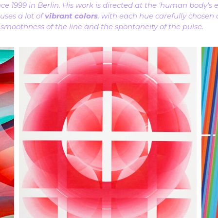
nce 1999 in Berlin. His work is directed at the ‘human body’s
uses a lot of
vibrant colors
, with each hue carefully chosen
e smoothness of the line and the spontaneity of the pulse.