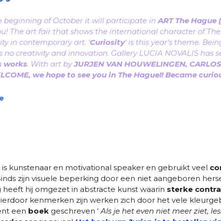
beginning of October it will participate in
ART The Hague 
ou! The art fair that shows the international character of T
ty in contemporary art. ‘
Curiosity
‘ is this year’s theme. Be
is no creativity and innovation. Gallery LUCIA NOVALIS has sel
s works
. With art by
JURJEN VAN HOUWELINGEN, CARLOS
LCOME, we h
ope to see you in The Hague!! Became curio
te
 is kunstenaar en motivational speaker en gebruikt veel
co
inds zijn visuele beperking door een niet aangeboren hersenl
 heeft hij omgezet in abstracte kunst waarin
sterke contr
Hierdoor kenmerken zijn werken zich door het vele kleurgeb
cent een
boek
geschreven ‘
Als je het even niet meer ziet, l