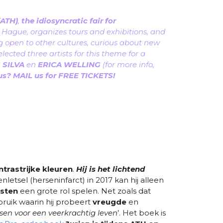
(ATH)
,
the idiosyncratic fair for
he Hague, organizes tours and exhibitions, and
ing open to other cultures, curious about new
ected three artists for this theme for a
 SILVA
en
ERICA WELLING
(for more info,
us? MAIL us for FREE TICKETS!
ntrastrijke kleuren
.
Hij is het lichtend
etsel (herseninfarct) in 2017 kan hij alleen
asten
een grote rol spelen. Net zoals dat
ruik waarin hij probeert
vreugde
en
essen voor een veerkrachtig leven
’. Het boek is