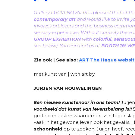
Gallery LUCIA NOVALIS is pleased that at the 
contemporary art
and would like to invite y
involves art lovers and the business communi
sensory experiences. Without curiosity there 
GROUP EXHIBITION
with
colorful, sensuou
see below). You can find us at
BOOTH 18
!
WE
Zie ook | See also:
ART The Hague websi
met kunst van | with art by:
JURJEN VAN HOUWELINGEN
Een nieuwe kunstenaar in ons team!
Jurjen
voorbeeld dat kunst van levensbelang is!!
S
grote contrasten waarnemen. Zijn tegenslag
vaak in het gewone leven ook het geval is. 
schoonheid
op te zoeken. Jurjen heeft re