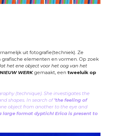
amelijk uit fotografie(techniek). Ze
ur en grafische elementen en vormen. Op zoek
 dat het ene object voor het oog van het
NIEUW WERK
gemaakt, een
tweeluik op
raphy (technique). She investigates the
 and shapes. In search of
’the feeling of
s one object from another to the eye and
a large format dyptich!
Erica is present to