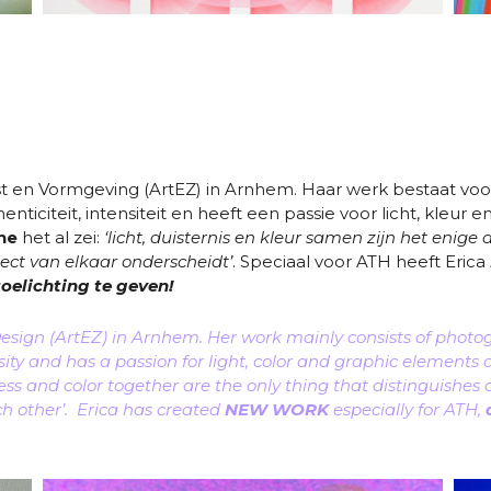
 en Vormgeving (ArtEZ) in Arnhem. Haar werk bestaat voorn
enticiteit, intensiteit en heeft een passie voor licht, kle
he
het al zei:
‘licht, duisternis en kleur samen zijn het enige
ect van elkaar onderscheidt’
. Speciaal voor ATH heeft Erica
oelichting te geven!
ign (ArtEZ) in Arnhem. Her work mainly consists of photog
ensity and has a passion for light, color and graphic elements
kness and color together are the only thing that distinguishe
ch other’. Erica has created
NEW WORK
especially for ATH,