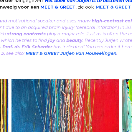
herder
aangegeven!
Het boek van Jurjen is te bestellen via
anwezig voor een
MEET & GREET
,
zie ook:
MEET & GREET 
t and motivational speaker and uses many
high-contrast col
t due to an acquired brain injury (cerebral infarction)
in 20
hich
strong contrasts
play a major role. Just as is often the c
 which he tries to find
joy
and
beauty
. Recently Jurjen wrot
s
Prof. dr. Erik Scherder
has indicated! You can order it here
 5,
see also:
MEET
& GREET Jurjen van Houwelingen
.