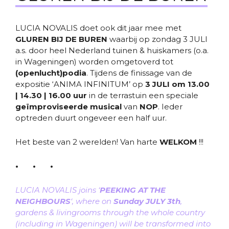
LUCIA NOVALIS doet ook dit jaar mee met
GLUREN BIJ DE BUREN
waarbij op zondag 3 JULI
a.s. door heel Nederland tuinen & huiskamers (o.a.
in Wageningen) worden omgetoverd tot
(openlucht)podia
. Tijdens de finissage van de
expositie ‘ANIMA INFINITUM’ op
3 JULI om 13.00
| 14.30 | 16.00 uur
in de terrastuin een speciale
geïmproviseerde musical
van
NOP
. Ieder
optreden duurt ongeveer een half uur.
Het beste van 2 werelden! Van harte
WELKOM
!!!
• • •
LUCIA NOVALIS joins ‘
PEEKING AT THE
NEIGHBOURS
‘, where on
Sunday JULY 3th
,
gardens & livingrooms through the whole country
(including in Wageningen) will be transformed into