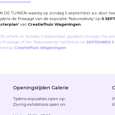
E TUINEN waarbij op zondag 5 september a.s. door heel 
Tijdens de finissage van de expositie ‘Natureativity’ op
5 SEPT
asterplan’
van
Creatiefhuis Wageningen
.
, where on Sunday 5 September, gardens through the whole
e finissage of the ‘Natureativity’ exhibition on
SEPTEMBER 5 at
rmed by
Creatiefhuis Wageningen
.
Openingstijden Galerie
Tijdens exposities open op:
P
During exhibitions open on:
6