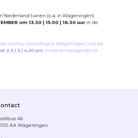
Nederland tuinen (o.a. in Wageningen)
EMBER om 13.30 | 15.00 | 16.30 uur
in de
 country (including in Wageningen) will be
 2.3 | 3 | 4.30 pm
in the terracegarden a
Contact
ostbus 46
700 AA Wageningen