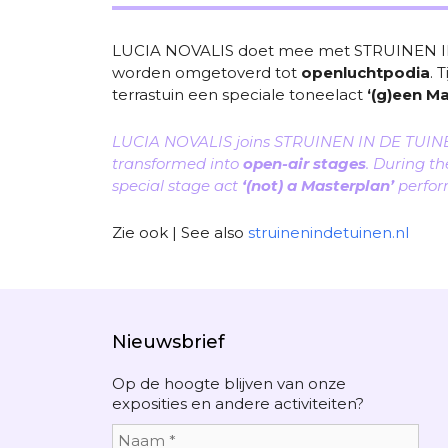
LUCIA NOVALIS doet mee met STRUINEN IN D
worden omgetoverd tot
openluchtpodia
. 
terrastuin een speciale toneelact
‘(g)een M
LUCIA NOVALIS joins STRUINEN IN DE TUINEN
transformed into
open-air stages
. During th
special stage act
‘(not) a Masterplan’
perfo
Zie ook | See also
struinenindetuinen.nl
Nieuwsbrief
Op de hoogte blijven van onze
exposities en andere activiteiten?